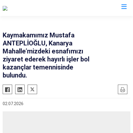
İstanbul
Kaymakamımız Mustafa
ANTEPLİOĞLU, Kanarya
Adalar
Fatih
Sultanbeyli
Mahalle’mizdeki esnafımızı
Avcılar
Gaziosmanpaşa
Tuzla
ziyaret ederek hayırlı işler bol
Bağcılar
Güngören
Ümraniye
kazançlar temennisinde
Bahçelievler
bulundu.
Kadıköy
Üsküdar
Bakırköy
Kağıthane
Zeytinburnu
Bayrampaşa
Kartal
Arnavutköy
Beşiktaş
Küçükçekmece
Ataşehir
02.07.2026
Beykoz
Maltepe
Başakşehir
Beyoğlu
Pendik
Beylikdüzü
Büyükçekmece
Sarıyer
Çekmeköy