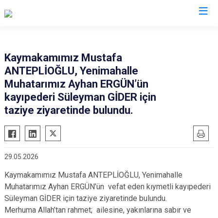
İstanbul
Kaymakamımız Mustafa
ANTEPLİOĞLU, Yenimahalle
Adalar
Fatih
Sultanbeyli
Muhatarımız Ayhan ERGÜN’ün
Avcılar
Gaziosmanpaşa
Tuzla
kayıpederi Süleyman GİDER için
Bağcılar
Güngören
Ümraniye
taziye ziyaretinde bulundu.
Bahçelievler
Kadıköy
Üsküdar
Bakırköy
Kağıthane
Zeytinburnu
Bayrampaşa
Kartal
Arnavutköy
29.05.2026
Beşiktaş
Küçükçekmece
Ataşehir
Kaymakamımız Mustafa ANTEPLİOĞLU, Yenimahalle
Beykoz
Maltepe
Başakşehir
Muhatarımız Ayhan ERGÜN’ün vefat eden kıymetli kayıpederi
Beyoğlu
Pendik
Beylikdüzü
Süleyman GİDER için taziye ziyaretinde bulundu.
Merhuma Allah’tan rahmet; ailesine, yakınlarına sabır ve
Büyükçekmece
Sarıyer
Çekmeköy