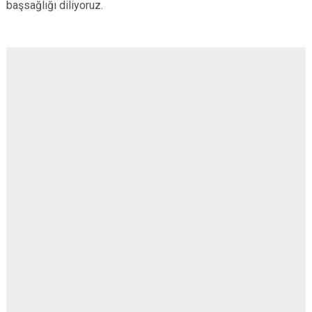
başsağlığı diliyoruz.
Çatalca
Şile
Esenyurt
Esenler
Silivri
Sancaktepe
Eyüpsultan
Şişli
Sultangazi