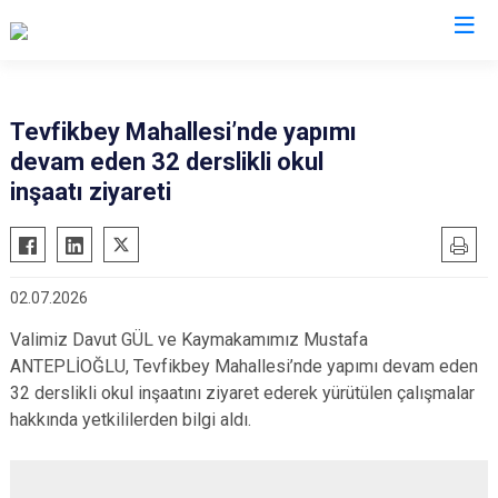
İstanbul
Tevfikbey Mahallesi’nde yapımı
devam eden 32 derslikli okul
Adalar
Fatih
Sultanbeyli
inşaatı ziyareti
Avcılar
Gaziosmanpaşa
Tuzla
Bağcılar
Güngören
Ümraniye
Bahçelievler
Kadıköy
Üsküdar
02.07.2026
Bakırköy
Kağıthane
Zeytinburnu
Valimiz Davut GÜL ve Kaymakamımız Mustafa
Bayrampaşa
Kartal
Arnavutköy
ANTEPLİOĞLU, Tevfikbey Mahallesi’nde yapımı devam eden
Beşiktaş
Küçükçekmece
Ataşehir
32 derslikli okul inşaatını ziyaret ederek yürütülen çalışmalar
Beykoz
Maltepe
Başakşehir
hakkında yetkililerden bilgi aldı.
Beyoğlu
Pendik
Beylikdüzü
Büyükçekmece
Sarıyer
Çekmeköy